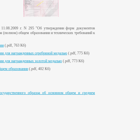
11.08.2009 г. N 295 "Об утверждении форм документов
ем (полном) общем образовании и технических требований к
нии
(.pdf, 763 Кб)
нии для награжденных серебряной медалью
(.pdf, 775 Кб)
нии для награжденных золотой медалью
(.pdf, 773 Кб)
общем образовании
(.pdf, 402 Кб)
осударственного образца об основном общем и среднем