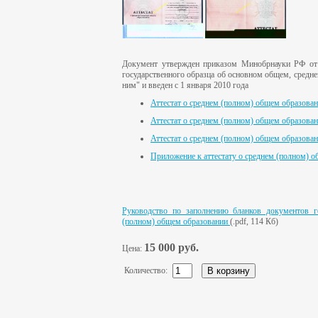
Документ утвержден приказом Минобрнауки РФ от 
государственного образца об основном общем, средн
ним" и введен с 1 января 2010 года
Аттестат о среднем (полном) общем образова
Аттестат о среднем (полном) общем образова
Аттестат о среднем (полном) общем образова
Приложение к аттестату о среднем (полном) 
Руководство по заполнению бланков документов г
(полном) общем образовании
(.pdf, 114 Кб)
15 000 руб.
Цена:
Количество: